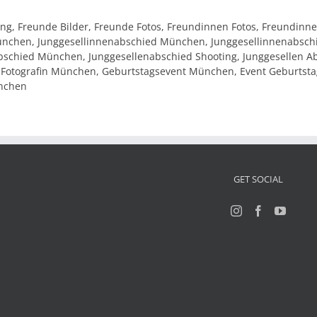
ng, Freunde Bilder, Freunde Fotos, Freundinnen Fotos, Freundinne
 München, Junggesellinnenabschied München, Junggesellinnenabsch
schied München, Junggesellenabschied Shooting, Junggesellen Ab
 Fotografin München, Geburtstagsevent München, Event Geburtst
ünchen
GET SOCIAL