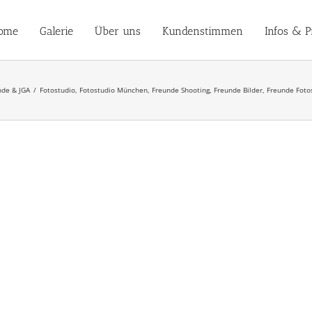
ome
Galerie
Über uns
Kundenstimmen
Infos & P
nde & JGA
Fotostudio, Fotostudio München, Freunde Shooting, Freunde Bilder, Freunde Fot