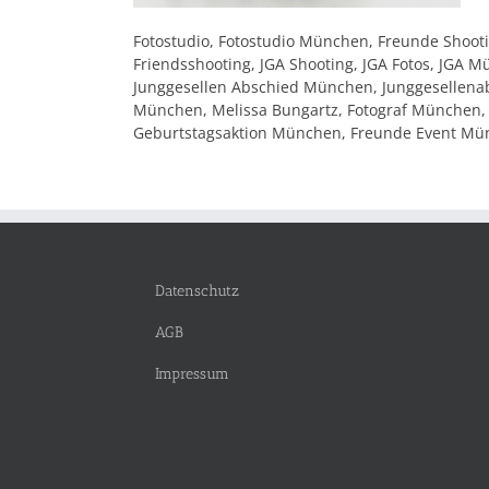
Fotostudio, Fotostudio München, Freunde Shooti
Friendsshooting, JGA Shooting, JGA Fotos, JGA
Junggesellen Abschied München, Junggesellenab
München, Melissa Bungartz, Fotograf München,
Geburtstagsaktion München, Freunde Event M
Datenschutz
AGB
Impressum