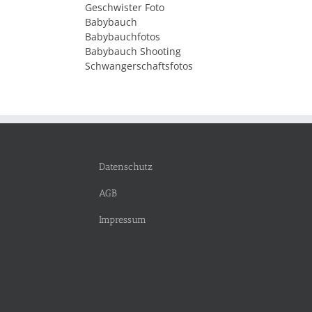
Geschwister Foto
Babybauch
Babybauchfotos
Babybauch Shooting
Schwangerschaftsfotos
Datenschutz
AGB
Impressum