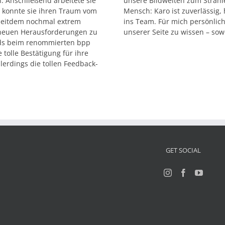
. Anschließend arbeitete sie
unsere Bildwelten zum Strahle
14 konnte sie ihren Traum vom
Mensch: Karo ist zuverlässig,
 seitdem nochmal extrem
ins Team. Für mich persönlich
ch neuen Herausforderungen zu
unserer Seite zu wissen – sow
ards beim renommierten bpp
tolle Bestätigung für ihre
llerdings die tollen Feedback-
GET SOCIAL