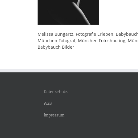
Melissa Bungartz, Fotografie Erleben, Babybau
München Fotograf, München Fotoshooting, Münche
Babybauch Bilder
Datenschutz
AGB
Impressum