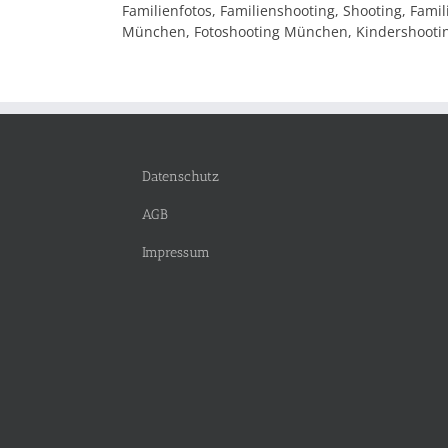
Familienfotos, Familienshooting, Shooting, Famil
München, Fotoshooting München, Kindershooting
Datenschutz
AGB
Impressum