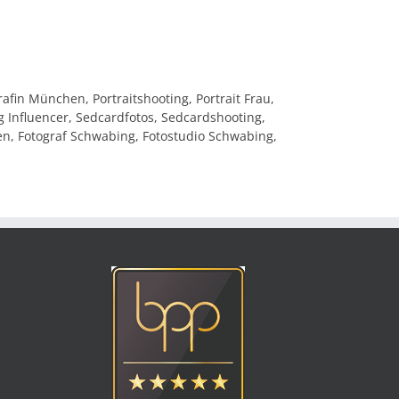
in München, Portraitshooting, Portrait Frau,
g Influencer, Sedcardfotos, Sedcardshooting,
n, Fotograf Schwabing, Fotostudio Schwabing,