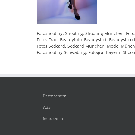
Fotoshooting, Shooting, Shooting München, Foto
Fotos Frau, Beautyfoto, Beautyshot, Beautyshoot
Fotos Sedcard, Sedcard München, Model München
Fotoshooting Schwabing, Fotograf Bayern, Shoot
Datenschutz
AGB
Impressum