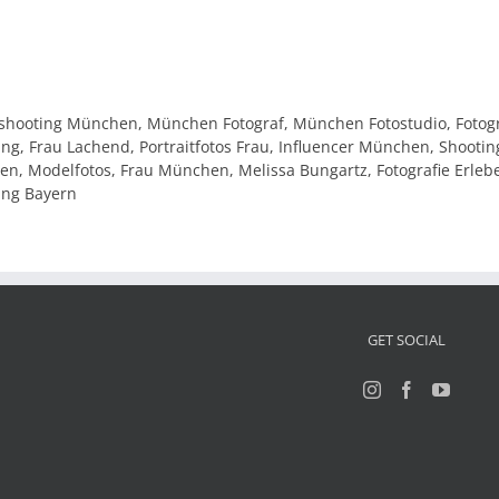
shooting München, München Fotograf, München Fotostudio, Fotograf
ing, Frau Lachend, Portraitfotos Frau, Influencer München, Shootin
, Modelfotos, Frau München, Melissa Bungartz, Fotografie Erlebe
ing Bayern
GET SOCIAL