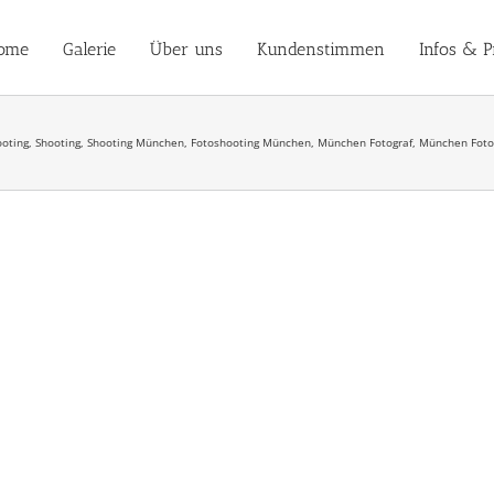
ome
Galerie
Über uns
Kundenstimmen
Infos & P
oting, Shooting, Shooting München, Fotoshooting München, München Fotograf, München Fotostu