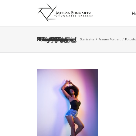
Zum
Inhalt
H
springen
Fotoshooting, Shooting, Shooting München, Fotoshooting München, München Fotograf, München Fotostudio, Fotografin München, Portraitshooting, Portrait Frau, Fotos Frau, Beautyfoto, Beautyshot, Beautyshooting, Frau Lachend, Portraitfotos Frau, Influencer München, Shooting Influencer, Sedcardfotos, Sedcardshooting, Fotos Sedcard, Sedcard München, Model München, Modelfotos, Frau München, Melissa Bungartz, Fotografie Erleben, Fotograf Schwabing, Fotostudio Schwabing, Fotoshooting Schwabing, Fotograf Bayern, Shooting Bayern
Startseite
Frauen Portrait
Fotosho