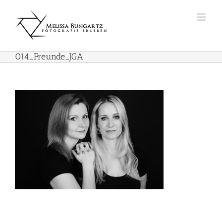
Zum
Inhalt
springen
014_Freunde_JGA