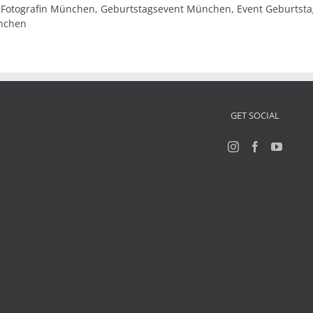
 Fotografin München, Geburtstagsevent München, Event Geburtst
ünchen
GET SOCIAL