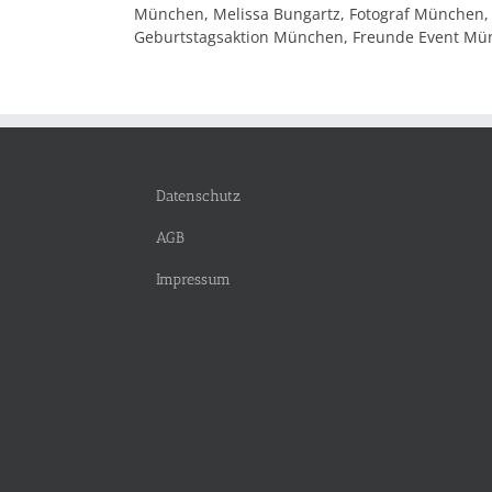
München, Melissa Bungartz, Fotograf München,
Geburtstagsaktion München, Freunde Event M
Datenschutz
AGB
Impressum