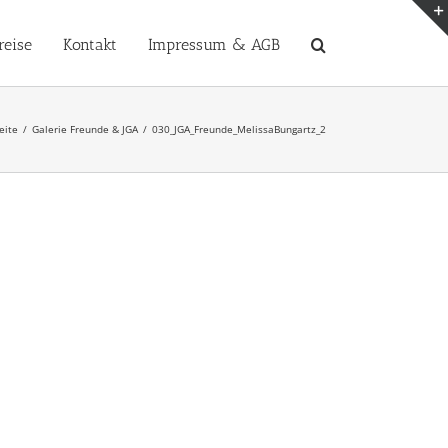
reise
Kontakt
Impressum & AGB
eite
Galerie Freunde & JGA
030_JGA_Freunde_MelissaBungartz_2