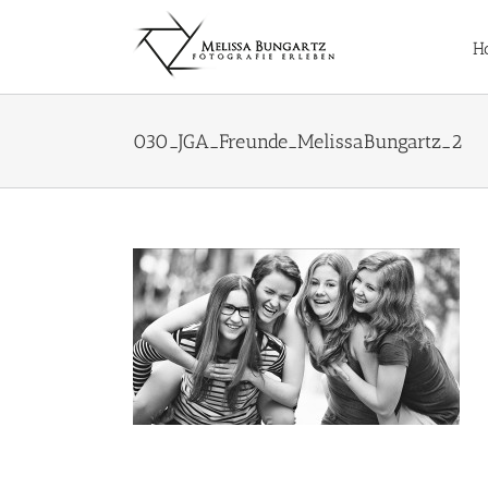
Zum
Inhalt
H
springen
030_JGA_Freunde_MelissaBungartz_2