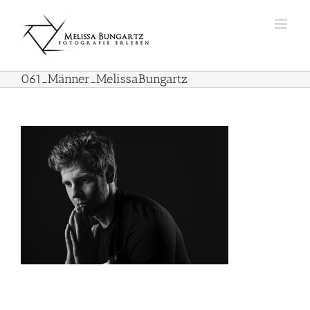
Zum
Inhalt
springen
061_Männer_MelissaBungartz