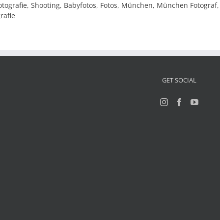
otografie, Shooting, Babyfotos, Fotos, München, München Fotograf
rafie
GET SOCIAL