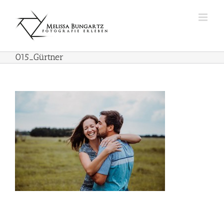
Zum
Inhalt
springen
015_Gürtner