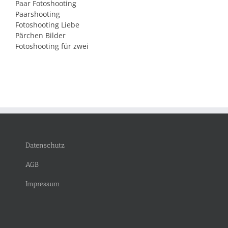
Paar Fotoshooting
Paarshooting
Fotoshooting Liebe
Pärchen Bilder
Fotoshooting für zwei
Datenschutz
AGB
Impressum