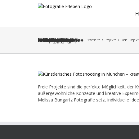
Zum
Inhalt
H
springen
Freie Projekte & kreative Fotoshootings | besondere Kunstfotografie München – Melissa Bungartz – Fotografie erleben | Ausdrucksstarke und kreative Fotoprojekte – außergewöhnliche Bilder voller Emotion, Kunst und Fantasie.
Startseite
Projekte
Freie Projek
Freie Projekte sind die perfekte Möglichkeit, der K
außergewöhnliche Konzepte und kreative Experiment
Melissa Bungartz Fotografie setzt individuelle Idee