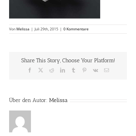
Von
Melissa
|
Juli 29th, 2015
|
0 Kommentare
Share This Story, Choose Your Platform!
Facebook
X
Reddit
LinkedIn
Tumblr
Pinterest
Vk
E-
Mail
Über den Autor:
Melissa