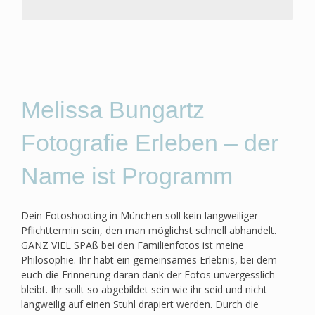
Galerie
3 Stunden Fotografie im Studio und/oder Outdoor
229€
Akt/Portrait/Pärchen möglich (auch mischbar)
zzgl. Bilder siehe Info-PDF
Ca. 10-20 versch. Motive / mind. 8 Outfits / Auswahl
aus mind. 120 Bildern
Melissa Bungartz
Auswahl der Bilder im Anschluss oder per Online
Galerie
Fotografie Erleben – der
339€
Name ist Programm
zzgl. Bilder siehe Info-PDF
Dein Fotoshooting in München soll kein langweiliger
Pflichttermin sein, den man möglichst schnell abhandelt.
GANZ VIEL SPAß bei den Familienfotos ist meine
Philosophie. Ihr habt ein gemeinsames Erlebnis, bei dem
euch die Erinnerung daran dank der Fotos unvergesslich
bleibt. Ihr sollt so abgebildet sein wie ihr seid und nicht
langweilig auf einen Stuhl drapiert werden. Durch die